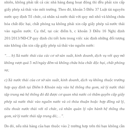
nhiên, không phải tất cả các nhà hàng đang hoạt động thì đều phải xin cấp
giấy phép xả thải vào môi trường. Theo đó, khoản 5 Điều 37 Luật tài nguyên
nước quy định Tổ chức, cá nhân xả nước thải với quy mô nhỏ và không chứa
hóa chất độc hại, chất phóng xạ không phải xin cấp giấy phép xả nước thải
vào nguồn nước. Cụ thể, tại các điểm b, c khoản 3 Điều 16 Nghị định
201/2013/NĐ-CP quy định chi tiết hơn trong việc xác định những đối tượng
nào không cần xin cấp giấy phép xả thải vào nguồn nước:
“…. b) Xả nước thải của các cơ sở sản xuất, kinh doanh, dịch vụ với quy mô
không vượt quá 5 m3/ngày đêm và không chứa hóa chất độc hại, chất phóng
xạ;
c) Xả nước thải của cơ sở sản xuất, kinh doanh, dịch vụ không thuộc trường
hợp quy định tại Điểm b Khoản này vào hệ thống thu gom, xử lý nước thải
tập trung mà hệ thống đó đã được cơ quan nhà nước có thẩm quyền cấp giấy
phép xả nước thải vào nguồn nước và có thỏa thuận hoặc hợp đồng xử lý,
tiêu thoát nước thải với tổ chức, cá nhân quản lý vận hành hệ thống thu
gom, xử lý nước thải tập trung đó;…”.
Do đó, nếu nhà hàng của bạn thuộc vào 2 trường hợp trên thì bạn không cần