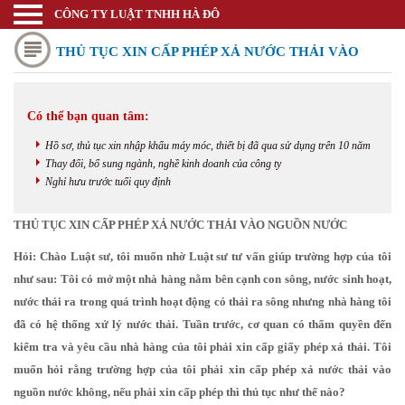
CÔNG TY LUẬT TNHH HÀ ĐÔ
Luật sư
THỦ TỤC XIN CẤP PHÉP XẢ NƯỚC THẢI VÀO
Trang chủ
Thương mại quốc tế
NGUỒN NƯỚC
Có thể bạn quan tâm:
Thành lập doanh nghiệp
Hồ sơ, thủ tục xin nhập khẩu máy móc, thiết bị đã qua sử dụng trên 10 năm
Thay đổi đăng ký kinh doanh
Thay đổi, bổ sung ngành, nghề kinh doanh của công ty
Nghỉ hưu trước tuổi quy định
Bảo hộ nhãn hiệu
THỦ TỤC XIN CẤP PHÉP XẢ NƯỚC THẢI VÀO NGUỒN NƯỚC
Bảo hộ kiểu dáng sáng chế
Hỏi: Chào Luật sư, tôi muốn nhờ Luật sư tư vấn giúp trường hợp của tôi
Bảo hộ bản quyền tác giả
như sau: Tôi có mở một nhà hàng nằm bên cạnh con sông, nước sinh hoạt,
nước thải ra trong quá trình hoạt động có thải ra sông nhưng nhà hàng tôi
Giấy phép Công thương
đã có hệ thống xử lý nước thải. Tuần trước, cơ quan có thẩm quyền đến
Giấy phép Y tế - Văn Hóa
kiểm tra và yêu cầu nhà hàng của tôi phải xin cấp giấy phép xả thải. Tôi
muốn hỏi rằng trường hợp của tôi phải xin cấp phép xả nước thải vào
Thư viện pháp luật
nguồn nước không, nếu phải xin cấp phép thì thủ tục như thế nào?