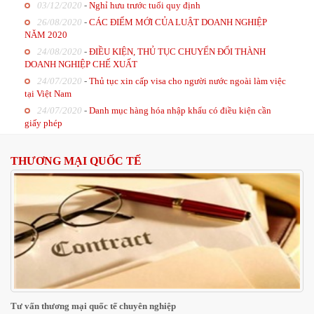
03/12/2020
-
Nghỉ hưu trước tuổi quy định
26/08/2020
-
CÁC ĐIỂM MỚI CỦA LUẬT DOANH NGHIỆP
NĂM 2020
24/08/2020
-
ĐIỀU KIỆN, THỦ TỤC CHUYỂN ĐỔI THÀNH
DOANH NGHIỆP CHẾ XUẤT
24/07/2020
-
Thủ tục xin cấp visa cho người nước ngoài làm việc
tại Việt Nam
24/07/2020
-
Danh mục hàng hóa nhập khẩu có điều kiện cần
giấy phép
THƯƠNG MẠI QUỐC TẾ
Tư vấn thương mại quốc tế chuyên nghiệp