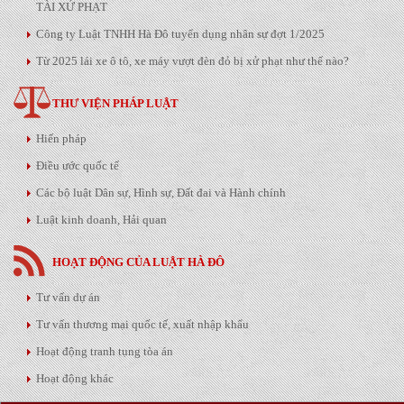
TÀI XỬ PHẠT
Công ty Luật TNHH Hà Đô tuyển dụng nhân sự đợt 1/2025
Từ 2025 lái xe ô tô, xe máy vượt đèn đỏ bị xử phạt như thế nào?
THƯ VIỆN PHÁP LUẬT
Hiến pháp
Điều ước quốc tế
Các bộ luật Dân sự, Hình sự, Đất đai và Hành chính
Luật kinh doanh, Hải quan
HOẠT ĐỘNG CỦA LUẬT HÀ ĐÔ
Tư vấn dự án
Tư vấn thương mại quốc tế, xuất nhập khẩu
Hoạt động tranh tụng tòa án
Hoạt động khác