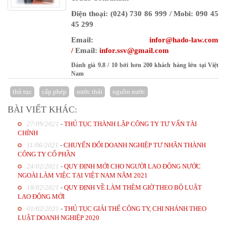
Điện thoại: (024) 730 86 999 / Mobi: 090 45
45 299
Email:
infor@hado-law.com
/
Email:
infor
.ssv@gmail.com
Đánh giá
9.8
/
10
bởi
hơn 200 khách hàng lớn tại Việt
Nam
thủ tục
cấp phép
nước thải
nguồn nước
BÀI VIẾT KHÁC:
27/09/2021
-
THỦ TỤC THÀNH LẬP CÔNG TY TƯ VẤN TÀI
CHÍNH
11/06/2021
-
CHUYỂN ĐỔI DOANH NGHIỆP TƯ NHÂN THÀNH
CÔNG TY CỔ PHẦN
24/02/2021
-
QUY ĐỊNH MỚI CHO NGƯỜI LAO ĐỘNG NƯỚC
NGOÀI LÀM VIỆC TẠI VIỆT NAM NĂM 2021
18/02/2021
-
QUY ĐỊNH VỀ LÀM THÊM GIỜ THEO BỘ LUẬT
LAO ĐỘNG MỚI
01/02/2021
-
THỦ TỤC GIẢI THỂ CÔNG TY, CHI NHÁNH THEO
LUẬT DOANH NGHIỆP 2020