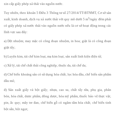
xin cấp giấy phép xả thải vào nguồn nước.
Tuy nhiên, theo khoản 5 Điều 3 Thông tư số 27/2014/TT-BTNMT, Cơ sở sản
3
xuất, kinh doanh, dịch vụ xả nước thải với quy mô dưới 5 m
/ngày đêm phải
có giấy phép xả nước thải vào nguồn nước nếu là cơ sở hoạt động trong các
lĩnh vực sau đây:
a) Dệt nhuộm; may mặc có công đoạn nhuộm, in hoa; giặt là có công đoạn
giặt tẩy;
b) Luyện kim, tái chế kim loại, mạ kim loại; sản xuất linh kiện điện tử;
c) Xử lý, tái chế chất thải công nghiệp; thuộc da, tái chế da;
d) Chế biến khoáng sản có sử dụng hóa chất; lọc hóa dầu, chế biến sản phẩm
dầu mỏ;
đ) Sản xuất giấy và bột giấy; nhựa, cao su, chất tẩy rửa, phụ gia, phân
bón, hóa chất, dược phẩm, đông dược, hóa mỹ phẩm, thuốc bảo vệ thực vật;
pin, ắc quy; mây tre đan, chế biến gỗ có ngâm tẩm hóa chất; chế biến tinh
bột sắn, bột ngọt;