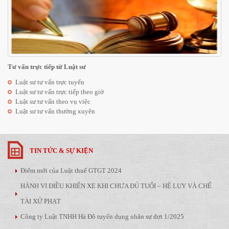
Tư vấn trực tiếp từ Luật sư
Luật sư tư vấn trực tuyến
Luật sư tư vấn trực tiếp theo giờ
Luật sư tư vấn theo vụ việc
Luật sư tư vấn thường xuyên
TIN TỨC & SỰ KIỆN
Điểm mới của Luật thuế GTGT 2024
HÀNH VI ĐIỀU KHIỂN XE KHI CHƯA ĐỦ TUỔI – HỆ LỤY VÀ CHẾ
TÀI XỬ PHẠT
Công ty Luật TNHH Hà Đô tuyển dụng nhân sự đợt 1/2025