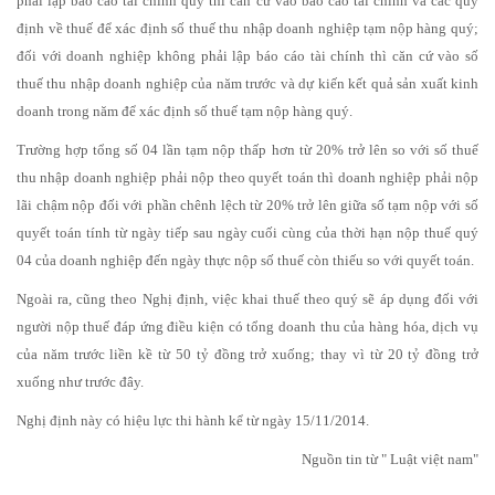
phải lập báo cáo tài chính quý thì căn cứ vào báo cáo tài chính và các quy
định về thuế để xác định số thuế thu nhập doanh nghiệp tạm nộp hàng quý;
đối với doanh nghiệp không phải lập báo cáo tài chính thì căn cứ vào số
thuế thu nhập doanh nghiệp của năm trước và dự kiến kết quả sản xuất kinh
doanh trong năm để xác định số thuế tạm nộp hàng quý.
Trường hợp tổng số 04 lần tạm nộp thấp hơn từ 20% trở lên so với số thuế
thu nhập doanh nghiệp phải nộp theo quyết toán thì doanh nghiệp phải nộp
lãi chậm nộp đối với phần chênh lệch từ 20% trở lên giữa số tạm nộp với số
quyết toán tính từ ngày tiếp sau ngày cuối cùng của thời hạn nộp thuế quý
04 của doanh nghiệp đến ngày thực nộp số thuế còn thiếu so với quyết toán.
Ngoài ra, cũng theo Nghị định, việc khai thuế theo quý sẽ áp dụng đối với
người nộp thuế đáp ứng điều kiện có tổng doanh thu của hàng hóa, dịch vụ
của năm trước liền kề từ 50 tỷ đồng trở xuống; thay vì từ 20 tỷ đồng trở
xuống như trước đây.
Nghị định này có hiệu lực thi hành kể từ ngày 15/11/2014.
Nguồn tin từ " Luật việt nam"