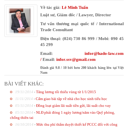
Về tác giả:
Lê Minh Tuấn
Luật sư, Giám đốc / Lawyer, Director
Tư vấn thương mại quốc tế / International
Trade Consultant
Điện thoại: (024) 730 86 999 / Mobi: 090 45
45 299
Email:
infor@hado-law.com
/
Email:
infor
.ssv@gmail.com
Đánh giá
9.8
/
10
bởi
hơn 200 khách hàng lớn tại Việt
Nam
BÀI VIẾT KHÁC:
19/11/2014
-
Tăng lương tối thiểu vùng từ 1/1/2015
11/11/2014
-
Cấm giao bài tập về nhà cho học sinh tiểu học
05/11/2014
-
Đồng loạt giảm lãi suất tiền gửi, lãi suất cho vay
05/11/2014
-
NLĐ phải đóng 1 ngày lương/năm vào Quỹ phòng,
chống thiên tai
16/10/2014
-
Mức thu phí thẩm duyệt thiết kế PCCC đối với công