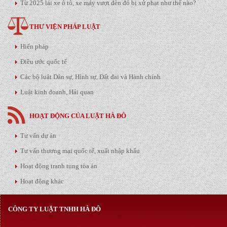
Từ 2025 lái xe ô tô, xe máy vượt đèn đỏ bị xử phạt như thế nào?
THƯ VIỆN PHÁP LUẬT
Hiến pháp
Điều ước quốc tế
Các bộ luật Dân sự, Hình sự, Đất đai và Hành chính
Luật kinh doanh, Hải quan
HOẠT ĐỘNG CỦA LUẬT HÀ ĐÔ
Tư vấn dự án
Tư vấn thương mại quốc tế, xuất nhập khẩu
Hoạt động tranh tụng tòa án
Hoạt động khác
CÔNG TY LUẬT TNHH HÀ ĐÔ