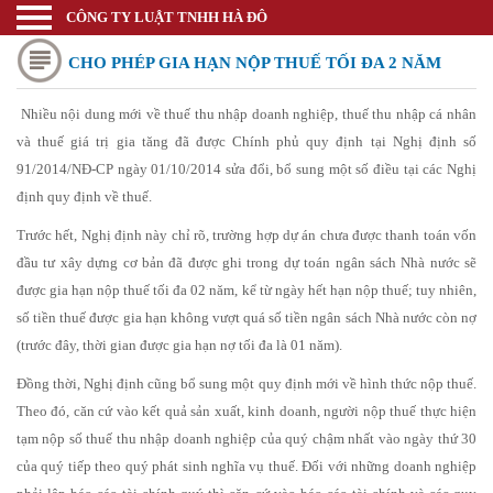
CÔNG TY LUẬT TNHH HÀ ĐÔ
Luật sư
CHO PHÉP GIA HẠN NỘP THUẾ TỐI ĐA 2 NĂM
Trang chủ
Thương mại quốc tế
Nhiều nội dung mới về thuế thu nhập doanh nghiệp, thuế thu nhập cá nhân
và thuế giá trị gia tăng đã được Chính phủ quy định tại Nghị định số
Thành lập doanh nghiệp
91/2014/NĐ-CP ngày 01/10/2014 sửa đổi, bổ sung một số điều tại các Nghị
định quy định về thuế.
Thay đổi đăng ký kinh doanh
Trước hết, Nghị định này chỉ rõ, trường hợp dự án chưa được thanh toán vốn
Bảo hộ nhãn hiệu
đầu tư xây dựng cơ bản đã được ghi trong dự toán ngân sách Nhà nước sẽ
Bảo hộ kiểu dáng sáng chế
được gia hạn nộp thuế tối đa 02 năm, kể từ ngày hết hạn nộp thuế; tuy nhiên,
số tiền thuế được gia hạn không vượt quá số tiền ngân sách Nhà nước còn nợ
Bảo hộ bản quyền tác giả
(trước đây, thời gian được gia hạn nợ tối đa là 01 năm).
Giấy phép Công thương
Đồng thời, Nghị định cũng bổ sung một quy định mới về hình thức nộp thuế.
Theo đó, căn cứ vào kết quả sản xuất, kinh doanh, người nộp thuế thực hiện
Giấy phép Y tế - Văn Hóa
tạm nộp số thuế thu nhập doanh nghiệp của quý chậm nhất vào ngày thứ 30
Thư viện pháp luật
của quý tiếp theo quý phát sinh nghĩa vụ thuế. Đối với những doanh nghiệp