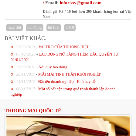
/
Email:
infor
.ssv@gmail.com
Đánh giá
9.8
/
10
bởi
hơn 200 khách hàng lớn tại Việt
Nam
thay đổi
lao động
bộ luật
2019
BÀI VIẾT KHÁC:
21/06/2021
-
VAI TRÒ CỦA THƯƠNG HIỆU
07/12/2020
-
LAO ĐỘNG NỮ TĂNG THÊM ĐẶC QUYỀN TỪ
01/01/2021
13/06/2018
-
Nội quy lao động
28/11/2017
-
MÃI MÃI TINH THẦN KHỞI NGHIỆP
14/11/2017
-
Đặt tên doanh nghiệp - Khó hay dễ
06/11/2017
-
Một số bất cập trong quá trình thành lập doanh
nghiệp
THƯƠNG MẠI QUỐC TẾ