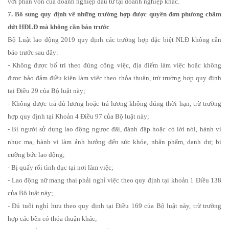
với phần vốn của doanh nghiệp đầu tư tại doanh nghiệp khác.
7. Bổ sung quy định về những trường hợp được quyền đơn phương chấm
dứt HĐLĐ mà không cần báo trước
Bộ Luật lao động 2019 quy định các trường hợp đặc biệt NLĐ không cần
báo trước sau đây:
- Không được bố trí theo đúng công việc, địa điểm làm việc hoặc không
được bảo đảm điều kiện làm việc theo thỏa thuận, trừ trường hợp quy định
tại Điều 29 của Bộ luật này;
- Không được trả đủ lương hoặc trả lương không đúng thời hạn, trừ trường
hợp quy định tại Khoản 4 Điều 97 của Bộ luật này;
- Bị người sử dụng lao động ngược đãi, đánh đập hoặc có lời nói, hành vi
nhục mạ, hành vi làm ảnh hưởng đến sức khỏe, nhân phẩm, danh dự; bị
cưỡng bức lao động;
- Bị quấy rối tình dục tại nơi làm việc;
- Lao động nữ mang thai phải nghỉ việc theo quy định tại khoản 1 Điều 138
của Bộ luật này;
- Đủ tuổi nghỉ hưu theo quy định tại Điều 169 của Bộ luật này, trừ trường
hợp các bên có thỏa thuận khác;