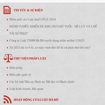
TIN TỨC & SỰ KIỆN
Điểm mới của Luật thuế GTGT 2024
HÀNH VI ĐIỀU KHIỂN XE KHI CHƯA ĐỦ TUỔI – HỆ LỤY VÀ CHẾ
TÀI XỬ PHẠT
Công ty Luật TNHH Hà Đô tuyển dụng nhân sự đợt 1/2025
Từ 2025 lái xe ô tô, xe máy vượt đèn đỏ bị xử phạt như thế nào?
THƯ VIỆN PHÁP LUẬT
Hiến pháp
Điều ước quốc tế
Các bộ luật Dân sự, Hình sự, Đất đai và Hành chính
Luật kinh doanh, Hải quan
HOẠT ĐỘNG CỦA LUẬT HÀ ĐÔ