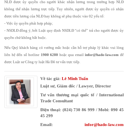
NLĐ được ủy quyền cho người khác nhận lương trong trường hợp NLĐ
không thể nhận lương trực tiếp. Tuy nhiên, người được ủy quyền có nhận
được tiền lương của NLĐ hay không sẽ phụ thuộc vào 02 yếu tố:
- Việc ủy quyền phải hợp pháp;
- NSDLĐ đồng ý, bởi Luật quy định NSDLĐ “có thể” trả cho người được ủy
quyền chứ không bắt buộc.
Nếu Quý khách hàng có vướng mắc hoặc cần hỗ trợ pháp lý khác vui lòng
liên hệ đến số hotline
1900 6280
hoặc qua email
infor@hado-law.com
để
được Luật sư Công ty luật Hà Đô tư vấn trực tiếp.
Về tác giả:
Lê Minh Tuấn
Luật sư, Giám đốc / Lawyer, Director
Tư vấn thương mại quốc tế / International
Trade Consultant
Điện thoại: (024) 730 86 999 / Mobi: 090 45
45 299
Email:
infor@hado-law.com