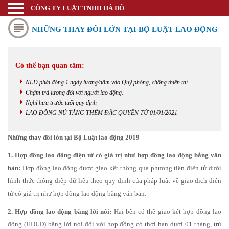
CÔNG TY LUẬT TNHH HÀ ĐÔ
Luật sư
NHỮNG THAY ĐỔI LỚN TẠI BỘ LUẬT LAO ĐỘNG
Trang chủ
Thương mại quốc tế
2019
Có thể bạn quan tâm:
Thành lập doanh nghiệp
NLĐ phải đóng 1 ngày lương/năm vào Quỹ phòng, chống thiên tai
Thay đổi đăng ký kinh doanh
Chậm trả lương đối với người lao động.
Nghỉ hưu trước tuổi quy định
Bảo hộ nhãn hiệu
LAO ĐỘNG NỮ TĂNG THÊM ĐẶC QUYỀN TỪ 01/01/2021
Bảo hộ kiểu dáng sáng chế
Những thay đổi lớn tại Bộ Luật lao động 2019
Bảo hộ bản quyền tác giả
1.
Hợp đồng lao động
điện tử có giá trị như hợp đồng lao động bằng văn
bản:
Hợp đồng lao động được giao kết thông qua phương tiện điện tử dưới
Giấy phép Công thương
hình thức thông điệp dữ liệu theo quy định của pháp luật về giao dịch điện
tử có giá trị như hợp đồng lao động bằng văn bản.
Giấy phép Y tế - Văn Hóa
2. Hợp đồng lao động bằng lời nói:
Hai bên có thể giao kết hợp đồng lao
Thư viện pháp luật
động (HĐLĐ) bằng lời nói đối với hợp đồng có thời hạn dưới 01 tháng, trừ