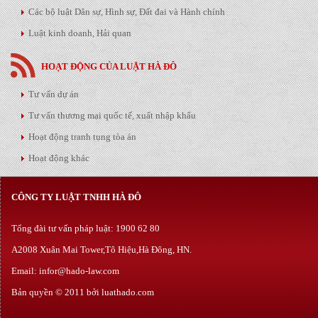
Các bộ luật Dân sự, Hình sự, Đất đai và Hành chính
Luật kinh doanh, Hải quan
HOẠT ĐỘNG CỦA LUẬT HÀ ĐÔ
Tư vấn dự án
Tư vấn thương mại quốc tế, xuất nhập khẩu
Hoạt động tranh tụng tòa án
Hoạt động khác
CÔNG TY LUẬT TNHH HÀ ĐÔ
Tổng đài tư vấn pháp luật: 1900 62 80
A2008 Xuân Mai Tower,Tô Hiệu,Hà Đông, HN.
Email: infor@hado-law.com
Bản quyền © 2011 bởi luathado.com