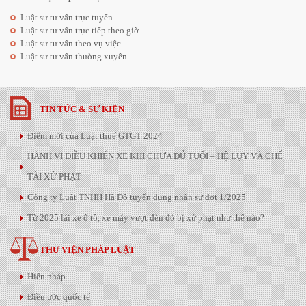
Luật sư tư vấn trực tuyến
Luật sư tư vấn trực tiếp theo giờ
Luật sư tư vấn theo vụ việc
Luật sư tư vấn thường xuyên
TIN TỨC & SỰ KIỆN
Điểm mới của Luật thuế GTGT 2024
HÀNH VI ĐIỀU KHIỂN XE KHI CHƯA ĐỦ TUỔI – HỆ LỤY VÀ CHẾ
TÀI XỬ PHẠT
Công ty Luật TNHH Hà Đô tuyển dụng nhân sự đợt 1/2025
Từ 2025 lái xe ô tô, xe máy vượt đèn đỏ bị xử phạt như thế nào?
THƯ VIỆN PHÁP LUẬT
Hiến pháp
Điều ước quốc tế