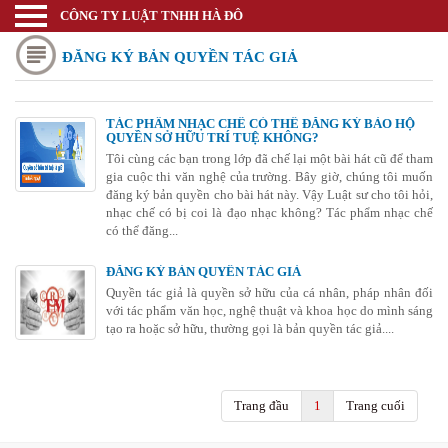
CÔNG TY LUẬT TNHH HÀ ĐÔ
Luật sư
ĐĂNG KÝ BẢN QUYỀN TÁC GIẢ
Trang chủ
Thương mại quốc tế
TÁC PHẨM NHẠC CHẾ CÓ THỂ ĐĂNG KÝ BẢO HỘ
QUYỀN SỞ HỮU TRÍ TUỆ KHÔNG?
Thành lập doanh nghiệp
Tôi cùng các bạn trong lớp đã chế lại một bài hát cũ để tham
gia cuộc thi văn nghệ của trường. Bây giờ, chúng tôi muốn
Thay đổi đăng ký kinh doanh
đăng ký bản quyền cho bài hát này. Vậy Luật sư cho tôi hỏi,
nhạc chế có bị coi là đạo nhạc không? Tác phẩm nhạc chế
Bảo hộ nhãn hiệu
có thể đăng...
Bảo hộ kiểu dáng sáng chế
ĐĂNG KÝ BẢN QUYỀN TÁC GIẢ
Quyền tác giả là quyền sở hữu của cá nhân, pháp nhân đối
Bảo hộ bản quyền tác giả
với tác phẩm văn học, nghệ thuật và khoa học do mình sáng
tạo ra hoặc sở hữu, thường gọi là bản quyền tác giả....
Giấy phép Công thương
Giấy phép Y tế - Văn Hóa
Trang đầu
1
Trang cuối
Thư viện pháp luật