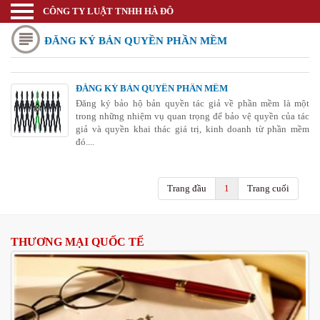
CÔNG TY LUẬT TNHH HÀ ĐÔ
Luật sư
ĐĂNG KÝ BẢN QUYỀN PHẦN MỀM
Trang chủ
Thương mại quốc tế
ĐĂNG KÝ BẢN QUYỀN PHẦN MỀM
Thành lập doanh nghiệp
Đăng ký bảo hộ bản quyền tác giả về phần mềm là một
trong những nhiệm vụ quan trọng để bảo vệ quyền của tác
Thay đổi đăng ký kinh doanh
giả và quyền khai thác giá trị, kinh doanh từ phần mềm
đó....
Bảo hộ nhãn hiệu
Bảo hộ kiểu dáng sáng chế
Trang đầu
1
Trang cuối
Bảo hộ bản quyền tác giả
THƯƠNG MẠI QUỐC TẾ
Giấy phép Công thương
Giấy phép Y tế - Văn Hóa
Thư viện pháp luật