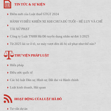
TIN TỨC & SỰ KIỆN
Điểm mới của Luật thuế GTGT 2024
HÀNH VI ĐIỀU KHIỂN XE KHI CHƯA ĐỦ TUỔI – HỆ LỤY VÀ CHẾ
TÀI XỬ PHẠT
Công ty Luật TNHH Hà Đô tuyển dụng nhân sự đợt 1/2025
Từ 2025 lái xe ô tô, xe máy vượt đèn đỏ bị xử phạt như thế nào?
THƯ VIỆN PHÁP LUẬT
Hiến pháp
Điều ước quốc tế
Các bộ luật Dân sự, Hình sự, Đất đai và Hành chính
Luật kinh doanh, Hải quan
HOẠT ĐỘNG CỦA LUẬT HÀ ĐÔ
Tư vấn dự án