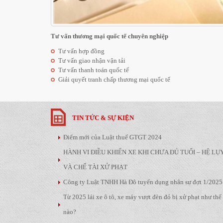
Tư vấn thương mại quốc tế chuyên nghiệp
Tư vấn hợp đồng
Tư vấn giao nhận vận tải
Tư vấn thanh toán quốc tế
Giải quyết tranh chấp thương mại quốc tế
TIN TỨC & SỰ KIỆN
Điểm mới của Luật thuế GTGT 2024
HÀNH VI ĐIỀU KHIỂN XE KHI CHƯA ĐỦ TUỔI – HỆ LỤ
VÀ CHẾ TÀI XỬ PHẠT
Công ty Luật TNHH Hà Đô tuyển dụng nhân sự đợt 1/2025
Từ 2025 lái xe ô tô, xe máy vượt đèn đỏ bị xử phạt như thế
nào?