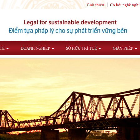
Giới thiệu
Cơ hội nghề nghi
 TẾ
DOANH NGHIỆP
SỞ HỮU TRÍ TUỆ
GIẤY PHÉP