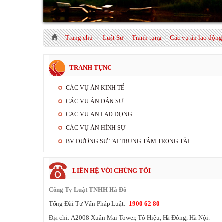
Trang chủ
Luật Sư
Tranh tụng
Các vụ án lao động
TRANH TỤNG
CÁC VỤ ÁN KINH TẾ
CÁC VỤ ÁN DÂN SỰ
CÁC VỤ ÁN LAO ĐỘNG
CÁC VỤ ÁN HÌNH SỰ
BV ĐƯƠNG SỰ TẠI TRUNG TÂM TRỌNG TÀI
LIÊN HỆ VỚI CHÚNG TÔI
Công Ty Luật TNHH Hà Đô
Tổng Đài Tư Vấn Pháp Luật:
1900 62 80
Địa chỉ:
A2008 Xuân Mai Tower
, Tô Hiệu,
Hà Đông
,
Hà Nội
.