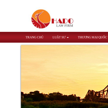
TRANG CHỦ
LUẬT SƯ
THƯƠNG MẠI QUỐC
TƯ VẤN PHÁP LUẬT