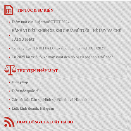
TIN TỨC & SỰ KIỆN
Điểm mới của Luật thuế GTGT 2024
HÀNH VI ĐIỀU KHIỂN XE KHI CHƯA ĐỦ TUỔI – HỆ LỤY VÀ CHẾ
TÀI XỬ PHẠT
Công ty Luật TNHH Hà Đô tuyển dụng nhân sự đợt 1/2025
Từ 2025 lái xe ô tô, xe máy vượt đèn đỏ bị xử phạt như thế nào?
THƯ VIỆN PHÁP LUẬT
Hiến pháp
Điều ước quốc tế
Các bộ luật Dân sự, Hình sự, Đất đai và Hành chính
Luật kinh doanh, Hải quan
HOẠT ĐỘNG CỦA LUẬT HÀ ĐÔ