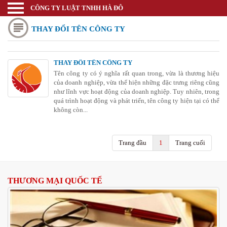
CÔNG TY LUẬT TNHH HÀ ĐÔ
Luật sư
THAY ĐỔI TÊN CÔNG TY
Trang chủ
Thương mại quốc tế
THAY ĐỔI TÊN CÔNG TY
Thành lập doanh nghiệp
Tên công ty có ý nghĩa rất quan trong, vừa là thương hiệu
của doanh nghiệp, vừa thể hiện những đặc trưng riêng cũng
Thay đổi đăng ký kinh doanh
như lĩnh vực hoạt động của doanh nghiệp. Tuy nhiên, trong
quá trình hoạt động và phát triển, tên công ty hiện tại có thể
không còn...
Bảo hộ nhãn hiệu
Bảo hộ kiểu dáng sáng chế
Trang đầu
1
Trang cuối
Bảo hộ bản quyền tác giả
Giấy phép Công thương
THƯƠNG MẠI QUỐC TẾ
Giấy phép Y tế - Văn Hóa
Thư viện pháp luật