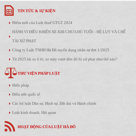
TIN TỨC & SỰ KIỆN
Điểm mới của Luật thuế GTGT 2024
HÀNH VI ĐIỀU KHIỂN XE KHI CHƯA ĐỦ TUỔI – HỆ LỤY VÀ CHẾ
TÀI XỬ PHẠT
Công ty Luật TNHH Hà Đô tuyển dụng nhân sự đợt 1/2025
Từ 2025 lái xe ô tô, xe máy vượt đèn đỏ bị xử phạt như thế nào?
THƯ VIỆN PHÁP LUẬT
Hiến pháp
Điều ước quốc tế
Các bộ luật Dân sự, Hình sự, Đất đai và Hành chính
Luật kinh doanh, Hải quan
HOẠT ĐỘNG CỦA LUẬT HÀ ĐÔ