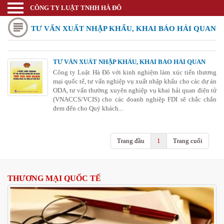
CÔNG TY LUẬT TNHH HÀ ĐÔ
Luật sư
TƯ VẤN XUẤT NHẬP KHẨU, KHAI BÁO HẢI QUAN
Trang chủ
Thương mại quốc tế
TƯ VẤN XUẤT NHẬP KHẨU, KHAI BÁO HẢI QUAN
Thành lập doanh nghiệp
Công ty Luật Hà Đô với kinh nghiệm làm xúc tiến thương
mại quốc tế, tư vấn nghiệp vụ xuất nhập khẩu cho các dự án
Thay đổi đăng ký kinh doanh
ODA, tư vấn thường xuyên nghiệp vụ khai hải quan điện tử
(VNACCS/VCIS) cho các doanh nghiệp FDI sẽ chắc chắn
đem đến cho Quý khách...
Bảo hộ nhãn hiệu
Bảo hộ kiểu dáng sáng chế
Trang đầu
1
Trang cuối
Bảo hộ bản quyền tác giả
Giấy phép Công thương
THƯƠNG MẠI QUỐC TẾ
Giấy phép Y tế - Văn Hóa
Thư viện pháp luật