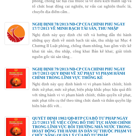
phòng, chống tác hại của thuốc lá về điều kiện thành lập và
tổ chức hoạt động cai nghiện, tư vấn cai nghiện thuốc lá,
chuyển địa điểm cấm...
NGHỊ ĐỊNH 78/2013/NĐ-CP CỦA CHÍNH PHỦ NGÀY
17/7/2013 VỀ MINH BẠCH TÀI SẢN, THU NHẬP
Nghị định này quy định chi tiết và hướng dẫn thi hành
những quy định về minh bạch tài sản, thu nhập tại Mục 4
Chương II Luật phòng, chống tham nhũng, bao gồm việc kê
khai tài sản, thu nhập, công khai Bản kê khai; giải trình
nguồn gốc tài sản tăng...
NGHỊ ĐỊNH 79/2013/NĐ-CP CỦA CHÍNH PHỦ NGÀY
19/7/2013 QUY ĐỊNH VỀ XỬ PHẠT VI PHẠM HÀNH
CHÍNH TRONG LĨNH VỰC THỐNG KÊ
Nghị định này quy định hành vi vi phạm hành chính; hình
thức xử phạt, mức xử phạt, biện pháp khắc phục hậu quả đối
với từng hành vi vi phạm hành chính; thẩm quyền xử phạt,
mức phạt tiền cụ thể theo từng chức danh và thẩm quyền lập
biên bản đối với...
QUYẾT ĐỊNH 1902/QĐ-BTP CỦA BỘ TƯ PHÁP NGÀY
22/7/2013 VỀ VIỆC CÔNG BỐ THỦ TỤC HÀNH CHÍNH
TRONG LĨNH VỰC BỒI THƯỜNG NHÀ NƯỚC TRONG
HOẠT ĐỘNG THI HÀNH ÁN DÂN SỰ THUỘC PHẠM VI
CHỨC NĂNG QUẢN LÝ CỦA BỘ TƯ PHÁP