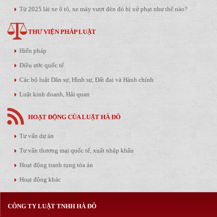
Từ 2025 lái xe ô tô, xe máy vượt đèn đỏ bị xử phạt như thế nào?
THƯ VIỆN PHÁP LUẬT
Hiến pháp
Điều ước quốc tế
Các bộ luật Dân sự, Hình sự, Đất đai và Hành chính
Luật kinh doanh, Hải quan
HOẠT ĐỘNG CỦA LUẬT HÀ ĐÔ
Tư vấn dự án
Tư vấn thương mại quốc tế, xuất nhập khẩu
Hoạt động tranh tụng tòa án
Hoạt động khác
CÔNG TY LUẬT TNHH HÀ ĐÔ