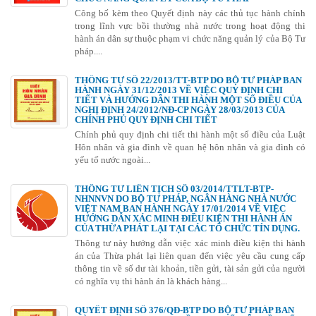
Công bố kèm theo Quyết định này các thủ tục hành chính
trong lĩnh vực bồi thường nhà nước trong hoạt động thi
hành án dân sự thuộc phạm vi chức năng quản lý của Bộ Tư
pháp....
THÔNG TƯ SỐ 22/2013/TT-BTP DO BỘ TƯ PHÁP BAN
HÀNH NGÀY 31/12/2013 VỀ VIỆC QUY ĐỊNH CHI
TIẾT VÀ HƯỚNG DẪN THI HÀNH MỘT SỐ ĐIỀU CỦA
NGHỊ ĐỊNH 24/2012/NĐ-CP NGÀY 28/03/2013 CỦA
CHÍNH PHỦ QUY ĐỊNH CHI TIẾT
Chính phủ quy định chi tiết thi hành một số điều của Luật
Hôn nhân và gia đình về quan hệ hôn nhân và gia đình có
yếu tố nước ngoài...
THÔNG TƯ LIÊN TỊCH SỐ 03/2014/TTLT-BTP-
NHNNVN DO BỘ TƯ PHÁP, NGÂN HÀNG NHÀ NƯỚC
VIỆT NAM BAN HÀNH NGÀY 17/01/2014 VỀ VIỆC
HƯỚNG DẪN XÁC MINH ĐIỀU KIỆN THI HÀNH ÁN
CỦA THỪA PHÁT LẠI TẠI CÁC TỔ CHỨC TÍN DỤNG.
Thông tư này hướng dẫn việc xác minh điều kiện thi hành
án của Thừa phát lại liên quan đến việc yêu cầu cung cấp
thông tin về số dư tài khoản, tiền gửi, tài sản gửi của người
có nghĩa vụ thi hành án là khách hàng...
QUYẾT ĐỊNH SỐ 376/QĐ-BTP DO BỘ TƯ PHÁP BAN