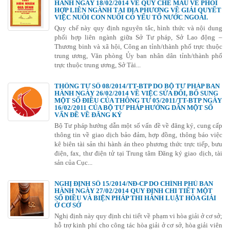
HÀNH NGÀY 18/02/2014 VỀ QUY CHẾ MẪU VỀ PHỐI
HỢP LIÊN NGÀNH TẠI ĐỊA PHƯƠNG VỀ GIẢI QUYẾT
VIỆC NUÔI CON NUÔI CÓ YẾU TỐ NƯỚC NGOÀI.
Quy chế này quy định nguyên tắc, hình thức và nội dung
phối hợp liên ngành giữa Sở Tư pháp, Sở Lao động –
Thương binh và xã hội, Công an tỉnh/thành phố trực thuộc
trung ương, Văn phòng Ủy ban nhân dân tỉnh/thành phố
trực thuộc trung ương, Sở Tài...
THÔNG TƯ SỐ 08/2014/TT-BTP DO BỘ TƯ PHÁP BAN
HÀNH NGÀY 26/02/2014 VỀ VIỆC SỬA ĐỔI, BỔ SUNG
MỘT SỐ ĐIỀU CỦA THÔNG TƯ 05/2011/TT-BTP NGÀY
16/02/2011 CỦA BỘ TƯ PHÁP HƯỚNG DẪN MỘT SỐ
VẤN ĐỀ VỀ ĐĂNG KÝ
Bộ Tư pháp hướng dẫn một số vấn đề về đăng ký, cung cấp
thông tin về giao dịch bảo đảm, hợp đồng, thông báo việc
kê biên tài sản thi hành án theo phương thức trực tiếp, bưu
điện, fax, thư điện tử tại Trung tâm Đăng ký giao dịch, tài
sản của Cục...
NGHỊ ĐỊNH SỐ 15/2014/NĐ-CP DO CHÍNH PHỦ BAN
HÀNH NGÀY 27/02/2014 QUY ĐỊNH CHI TIẾT MỘT
SỐ ĐIỀU VÀ BIỆN PHÁP THI HÀNH LUẬT HÒA GIẢI
Ở CƠ SỞ
Nghị định này quy định chi tiết về phạm vi hòa giải ở cơ sở;
hỗ trợ kinh phí cho công tác hòa giải ở cơ sở, hòa giải viên