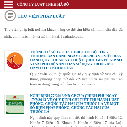
CÔNG TY LUẬT TNHH HÀ ĐÔ
Luật sư
THƯ VIỆN PHÁP LUẬT
Trang chủ
Thương mại quốc tế
Thư viện pháp luật
nơi mà khách hàng có thể tìm hiểu cái mình cần đầy đủ
nhất, chính xác nhật và mới nhất tại: luathado.com.
Thành lập doanh nghiệp
Thay đổi đăng ký kinh doanh
THÔNG TƯ SỐ 17/2013/TT-BCT DO BỘ CÔNG
THƯƠNG BAN HÀNH NGÀY 17-07-2013 VỀ VIỆC BAN
HÀNH QUY CHUẨN KỸ THUẬT QUỐC GIA VỀ KÍP NỔ
Bảo hộ nhãn hiệu
VI SAI PHI ĐIỆN AN TOÀN SỬ DỤNG TRONG MỎ
HẦM LÒ CÓ KHÍ MÊTAN.
Bảo hộ kiểu dáng sáng chế
Quy chuẩn kỹ thuật quốc gia này quy định về yêu cầu kỹ
thuật, phương pháp thử đối với kíp nổ vi sai phi điện an
toàn sử dụng trong mỏ hầm lò có khí mê tan...
Bảo hộ bản quyền tác giả
NGHỊ ĐỊNH 77/2013/NĐ-CP CỦA CHÍNH PHỦ NGÀY
Giấy phép Công thương
17/7/2013 VỀ QUY ĐỊNH CHI TIẾT THI HÀNH LUẬT
PHÒNG, CHỐNG TÁC HẠI CỦA THUỐC LÁ VỀ MỘT
Giấy phép Y tế - Văn Hóa
SỐ BIỆN PHÁP PHÒNG, CHỐNG TÁC HẠI CỦA
THUỐC LÁ
Nghị định này quy định chi tiết thi hành Khoản 4 Điều 12,
Thư viện pháp luật
Khoản 7 Điều 15, Khoản 2, Khoản 4 Điều 17 của Luật