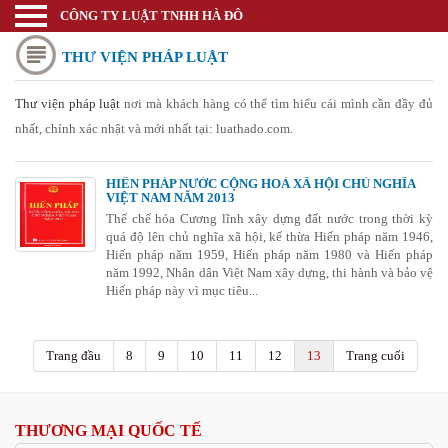
CÔNG TY LUẬT TNHH HÀ ĐÔ
Luật sư
THƯ VIỆN PHÁP LUẬT
Trang chủ
Thương mại quốc tế
Thư viện pháp luật
nơi mà khách hàng có thể tìm hiểu cái mình cần đầy đủ
nhất, chính xác nhật và mới nhất tại: luathado.com.
Thành lập doanh nghiệp
Thay đổi đăng ký kinh doanh
HIẾN PHÁP NƯỚC CỘNG HOÀ XÃ HỘI CHỦ NGHĨA
VIỆT NAM NĂM 2013
Thể chế hóa Cương lĩnh xây dựng đất nước trong thời kỳ
Bảo hộ nhãn hiệu
quá độ lên chủ nghĩa xã hội, kế thừa Hiến pháp năm 1946,
Hiến pháp năm 1959, Hiến pháp năm 1980 và Hiến pháp
Bảo hộ kiểu dáng sáng chế
năm 1992, Nhân dân Việt Nam xây dựng, thi hành và bảo vệ
Hiến pháp này vì mục tiêu...
Bảo hộ bản quyền tác giả
Giấy phép Công thương
Trang đầu
8
9
10
11
12
13
Trang cuối
Giấy phép Y tế - Văn Hóa
Thư viện pháp luật
THƯƠNG MẠI QUỐC TẾ