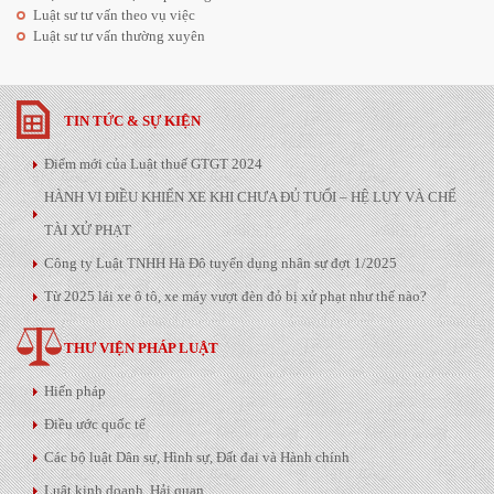
Luật sư tư vấn theo vụ việc
Luật sư tư vấn thường xuyên
TIN TỨC & SỰ KIỆN
Điểm mới của Luật thuế GTGT 2024
HÀNH VI ĐIỀU KHIỂN XE KHI CHƯA ĐỦ TUỔI – HỆ LỤY VÀ CHẾ
TÀI XỬ PHẠT
Công ty Luật TNHH Hà Đô tuyển dụng nhân sự đợt 1/2025
Từ 2025 lái xe ô tô, xe máy vượt đèn đỏ bị xử phạt như thế nào?
THƯ VIỆN PHÁP LUẬT
Hiến pháp
Điều ước quốc tế
Các bộ luật Dân sự, Hình sự, Đất đai và Hành chính
Luật kinh doanh, Hải quan