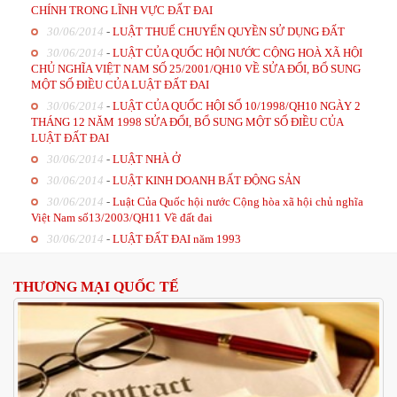
CHÍNH TRONG LĨNH VỰC ĐẤT ĐAI
30/06/2014
-
LUẬT THUẾ CHUYỂN QUYỀN SỬ DỤNG ĐẤT
30/06/2014
-
LUẬT CỦA QUỐC HỘI NƯỚC CỘNG HOÀ XÃ HỘI
CHỦ NGHĨA VIỆT NAM SỐ 25/2001/QH10 VỀ SỬA ĐỔI, BỔ SUNG
MỘT SỐ ĐIỀU CỦA LUẬT ĐẤT ĐAI
30/06/2014
-
LUẬT CỦA QUỐC HỘI SỐ 10/1998/QH10 NGÀY 2
THÁNG 12 NĂM 1998 SỬA ĐỔI, BỔ SUNG MỘT SỐ ĐIỀU CỦA
LUẬT ĐẤT ĐAI
30/06/2014
-
LUẬT NHÀ Ở
30/06/2014
-
LUẬT KINH DOANH BẤT ĐỘNG SẢN
30/06/2014
-
Luật Của Quốc hội nước Cộng hòa xã hội chủ nghĩa
Việt Nam số13/2003/QH11 Về đất đai
30/06/2014
-
LUẬT ĐẤT ĐAI năm 1993
THƯƠNG MẠI QUỐC TẾ