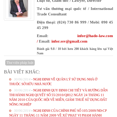
Luật sư, Giám đốc / Lawyer, Director
Tư vấn thương mại quốc tế / International
Trade Consultant
Điện thoại: (024) 730 86 999 / Mobi: 090 45
45 299
Email:
infor@hado-law.com
/
Email:
infor
.ssv@gmail.com
Đánh giá
9.8
/
10
bởi
hơn 200 khách hàng lớn tại Việt
Nam
Thư viện pháp luật
BÀI VIẾT KHÁC:
30/06/2014
-
NGHỊ ĐỊNH VỀ QUẢN LÝ SỬ DỤNG NHÀ Ở
THUỘC SỞ HỮU NHÀ NƯỚC
30/06/2014
-
NGHỊ ĐỊNH QUY ĐỊNH CHI TIẾT VÀ HƯỚNG DẪN
THI HÀNH NGHỊ QUYẾT SỐ 55/2010/QH12 NGÀY 24 THÁNG 11
NĂM 2010 CỦA QUỐC HỘI VỀ MIỄN, GIẢM THUẾ SỬ DỤNG ĐẤT
NÔNG NGHIỆP
30/06/2014
-
NGHỊ ĐỊNH CỦA CHÍNH PHỦ SỐ 105/2009/NĐ-CP
NGÀY 11 THÁNG 11 NĂM 2009 VỀ XỬ PHẠT VI PHẠM HÀNH