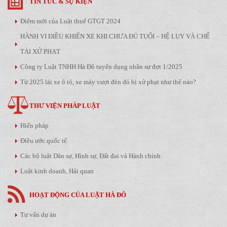
TIN TỨC & SỰ KIỆN
Điểm mới của Luật thuế GTGT 2024
HÀNH VI ĐIỀU KHIỂN XE KHI CHƯA ĐỦ TUỔI – HỆ LỤY VÀ CHẾ
TÀI XỬ PHẠT
Công ty Luật TNHH Hà Đô tuyển dụng nhân sự đợt 1/2025
Từ 2025 lái xe ô tô, xe máy vượt đèn đỏ bị xử phạt như thế nào?
THƯ VIỆN PHÁP LUẬT
Hiến pháp
Điều ước quốc tế
Các bộ luật Dân sự, Hình sự, Đất đai và Hành chính
Luật kinh doanh, Hải quan
HOẠT ĐỘNG CỦA LUẬT HÀ ĐÔ
Tư vấn dự án