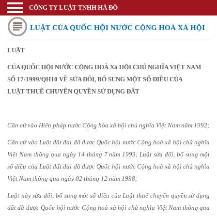
CÔNG TY LUẬT TNHH HÀ ĐÔ
Luật sư
LUẬT CỦA QUỐC HỘI NƯỚC CỘNG HOÀ XÀ HỘI
Trang chủ
Thương mại quốc tế
LUẬT
CHỦ NGHĨA VIỆT NAM SỐ 17/1999/QH10 VỀ SỬA
CỦA QUỐC HỘI NƯỚC CỘNG HOÀ Xà HỘI CHỦ NGHĨA VIỆT NAM
Thành lập doanh nghiệp
ĐỔI, BỔ SUNG MỘT SỐ ĐIỀU CỦA LUẬT THUẾ
SỐ 17/1999/QH10 VỀ SỬA ĐỔI, BỔ SUNG MỘT SỐ ĐIỀU CỦA
Thay đổi đăng ký kinh doanh
LUẬT THUẾ CHUYỂN QUYỀN SỬ DỤNG ĐẤT
CHUYỂN QUYỀN SỬ DỤNG ĐẤT
Bảo hộ nhãn hiệu
Căn cứ vào Hiến pháp nước Cộng hòa xã hội chủ nghĩa Việt Nam năm 1992;
Bảo hộ kiểu dáng sáng chế
Căn cứ vào Luật đất đai đã được Quốc hội nước Cộng hoà xã hội chủ nghĩa
Bảo hộ bản quyền tác giả
Việt Nam thông qua ngày 14 tháng 7 năm 1993; Luật sửa đổi, bổ sung một
Giấy phép Công thương
số điều của Luật đất đai đã được Quốc hội nước Cộng hoà xã hội chủ nghĩa
Việt Nam thông qua ngày 02 tháng 12 năm 1998;
Giấy phép Y tế - Văn Hóa
Luật này sửa đổi, bổ sung một số điều của Luật thuế chuyển quyền sử dụng
Thư viện pháp luật
đất đã được Quốc hội nước Cộng hoà xã hội chủ nghĩa Việt Nam thông qua