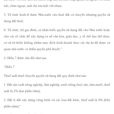
nội, cháu ngoại; anh chị em ruột với nhau;
5. Tổ chức kinh tế được Nhà nước cho thuê đất có chuyển nhượng quyền sử
dụng đất thuê;
6. Tổ chức, hộ gia đình, cá nhân hiến quyền sử dụng đất cho Nhà nước hoặc
cho các tổ chức để xây dựng cơ sở văn hóa, giáo dục, y tế, thể dục thể thao;
cơ sở từ thiện không nhằm mục đích kinh doanh theo các dự án đã được cơ
quan nhà nước có thẩm quyền phê duyệt.”
2- Điều 7 được sửa đổi như sau:
“
Điều 7
Thuế suất thuế chuyển quyền sử dụng đất quy định như sau:
1. Đất sản xuất nông nghiệp, lâm nghiệp, nuôi trồng thuỷ sản, làm muối, thuế
suất là 2% (hai phần trăm);
2. Đất ở, đất xây dựng công trình và các loại đất khác, thuế suất là 4% (bốn
phần trăm).”