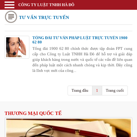
CÔNG TY LUẬT TNHH HÀ ĐÔ
Luật sư
TƯ VẤN TRỰC TUYẾN
Trang chủ
Thương mại quốc tế
TỔNG ĐÀI TƯ VẤN PHÁP LUẬT TRỰC TUYẾN 1900
62 80
Thành lập doanh nghiệp
Tổng đài 1900 62 80 chính thức được tập đoàn FPT cung
cấp cho Công ty Luật TNHH Hà Đô để hỗ trợ và giải đáp
Thay đổi đăng ký kinh doanh
giúp khách hàng trong nước và quốc tế các vấn đề liên quan
đến pháp luật một cách nhanh chóng và kịp thời. Đây cũng
Bảo hộ nhãn hiệu
là lĩnh vực mới của công...
Bảo hộ kiểu dáng sáng chế
Trang đầu
1
Trang cuối
Bảo hộ bản quyền tác giả
Giấy phép Công thương
THƯƠNG MẠI QUỐC TẾ
Giấy phép Y tế - Văn Hóa
Thư viện pháp luật