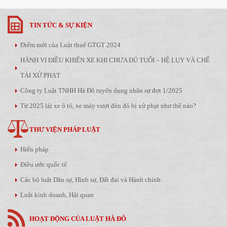
TIN TỨC & SỰ KIỆN
Điểm mới của Luật thuế GTGT 2024
HÀNH VI ĐIỀU KHIỂN XE KHI CHƯA ĐỦ TUỔI – HỆ LỤY VÀ CHẾ
TÀI XỬ PHẠT
Công ty Luật TNHH Hà Đô tuyển dụng nhân sự đợt 1/2025
Từ 2025 lái xe ô tô, xe máy vượt đèn đỏ bị xử phạt như thế nào?
THƯ VIỆN PHÁP LUẬT
Hiến pháp
Điều ước quốc tế
Các bộ luật Dân sự, Hình sự, Đất đai và Hành chính
Luật kinh doanh, Hải quan
HOẠT ĐỘNG CỦA LUẬT HÀ ĐÔ