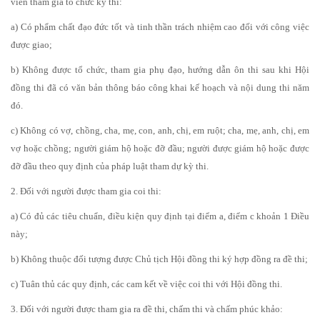
viên tham gia tổ chức kỳ thi:
a) Có phẩm chất đạo đức tốt và tinh thần trách nhiệm cao đối với công việc
được giao;
b) Không được tổ chức, tham gia phụ đạo, hướng dẫn ôn thi sau khi Hội
đồng thi đã có văn bản thông báo công khai kế hoạch và nội dung thi năm
đó.
c) Không có vợ, chồng, cha, mẹ, con, anh, chị, em ruột; cha, mẹ, anh, chị, em
vợ hoặc chồng; người giám hộ hoặc đỡ đầu; người được giám hộ hoặc được
đỡ đầu theo quy định của pháp luật tham dự kỳ thi.
2. Đối với người được tham gia coi thi:
a) Có đủ các tiêu chuẩn, điều kiện quy định tại điểm a, điểm c khoản 1 Điều
này;
b) Không thuộc đối tượng được Chủ tịch Hội đồng thi ký hợp đồng ra đề thi;
c) Tuân thủ các quy định, các cam kết về việc coi thi với Hội đồng thi.
3. Đối với người được tham gia ra đề thi, chấm thi và chấm phúc khảo: