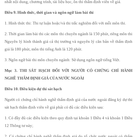
nhất nội dung, chương trình, tài liệu học, ôn thi thẩm định viên về giá.
Điều 9. Hình thức, thời gian và ngôn ngữ làm bài thi
1. Hình thức thi: Thi tự luận hoặc/và thi trắc nghiệm đối với mỗi môn thi.
2. Thời gian làm bài thi các môn thi chuyên ngành là 150 phút, riêng môn thi
Nguyên lý hình thành giá cả thị trường và nguyên lý căn bản về thẩm định
giá là 180 phút, môn thi tiếng Anh là 120 phút.
3. Ngôn ngữ bài thi môn chuyên ngành: Sử dụng ngôn ngữ tiếng Việt.
Mục 3. THI SÁT HẠCH ĐỐI VỚI NGƯỜI CÓ CHỨNG CHỈ HÀNH
NGHỀ THẨM ĐỊNH GIÁ CỦA NƯỚC NGOÀI
Điều 10. Điều kiện dự thi sát hạch
Người có chứng chỉ hành nghề thẩm định giá của nước ngoài đăng ký dự thi
sát hạch thẩm định viên về giá phải có đủ các điều kiện sau:
1. Có đầy đủ các điều kiện theo quy định tại khoản 1 Điều 4 và khoản 1 Điều
12 Thông tư này;
2. Có chứng chỉ hành nghề thẩm định giá do tổ chức nước ngoài có thẩm