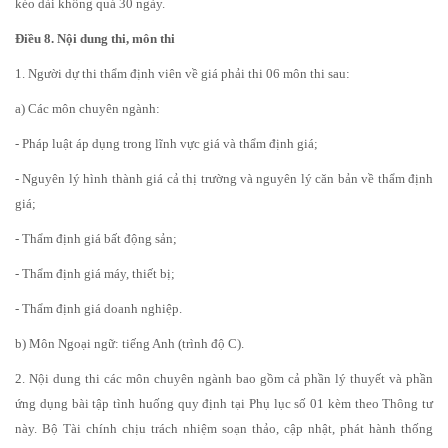
kéo dài không quá 30 ngày.
Điều 8. Nội dung thi, môn thi
1. Người dự thi thẩm định viên về giá phải thi 06 môn thi sau:
a) Các môn chuyên ngành:
- Pháp luật áp dụng trong lĩnh vực giá và thẩm định giá;
- Nguyên lý hình thành giá cả thị trường và nguyên lý căn bản về thẩm định
giá;
- Thẩm định giá bất động sản;
- Thẩm định giá máy, thiết bị;
- Thẩm định giá doanh nghiệp.
b) Môn Ngoại ngữ: tiếng Anh (trình độ C).
2. Nội dung thi các môn chuyên ngành bao gồm cả phần lý thuyết và phần
ứng dụng bài tập tình huống quy định tại Phụ lục số 01 kèm theo Thông tư
này. Bộ Tài chính chịu trách nhiệm soạn thảo, cập nhật, phát hành thống