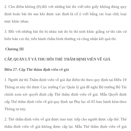
2. Cho điểm không (0) đối với những bài thi viết trên giấy không đúng quy
định hoặc bài thi sau khi được xác định là cố ý viết bằng các loại chữ, loại
mực khác nhau.
3. Đối với những bài thi bị nhàu nát do bị thí sinh khác giằng xé thì căn cứ
biên bản coi thi, tiến hành chấm bình thường và công nhận kết quả thi.
Chương III
CẤP, QUẢN LÝ VÀ THU HỒI THẺ THẨM ĐỊNH VIÊN VỀ GIÁ
Điều 27. Cấp Thẻ thẩm định viên về giá
1. Người dự thi Thẩm định viên về giá đạt điểm thi theo quy định tại Điều 19
Thông tư này thì được Cục trưởng Cục Quản lý giá đề nghị Bộ trưởng Bộ Tài
chính xem xét quyết định cấp Thẻ thẩm định viên về giá. Mẫu Quyết định
cấp Thẻ thẩm định viên về giá quy định tại Phụ lục số 05 ban hành kèm theo
Thông tư này.
2. Thẻ thẩm định viên về giá được trao trực tiếp cho người được cấp thẻ. Thẻ
thẩm định viên về giá không được cấp lại. Mẫu Thẻ thẩm định viên về giá