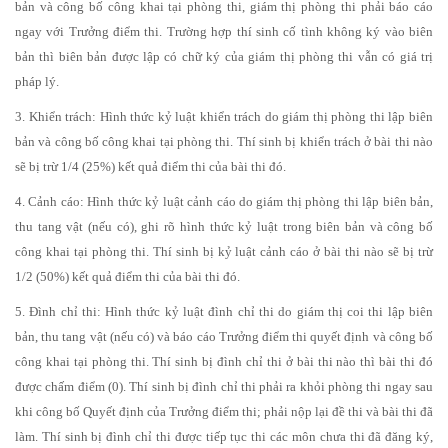
bản và công bố công khai tại phòng thi, giám thị phòng thi phải báo cáo
ngay với Trưởng điểm thi. Trường hợp thí sinh cố tình không ký vào biên
bản thì biên bản được lập có chữ ký của giám thị phòng thi vẫn có giá trị
pháp lý.
3. Khiển trách: Hình thức kỷ luật khiển trách do giám thị phòng thi lập biên
bản và công bố công khai tại phòng thi. Thí sinh bị khiển trách ở bài thi nào
sẽ bị trừ 1/4 (25%) kết quả điểm thi của bài thi đó.
4. Cảnh cáo: Hình thức kỷ luật cảnh cáo do giám thị phòng thi lập biên bản,
thu tang vật (nếu có), ghi rõ hình thức kỷ luật trong biên bản và công bố
công khai tại phòng thi. Thí sinh bị kỷ luật cảnh cáo ở bài thi nào sẽ bị trừ
1/2 (50%) kết quả điểm thi của bài thi đó.
5. Đình chỉ thi: Hình thức kỷ luật đình chỉ thi do giám thị coi thi lập biên
bản, thu tang vật (nếu có) và báo cáo Trưởng điểm thi quyết định và công bố
công khai tại phòng thi. Thí sinh bị đình chỉ thi ở bài thi nào thì bài thi đó
được chấm điểm (0). Thí sinh bị đình chỉ thi phải ra khỏi phòng thi ngay sau
khi công bố Quyết định của Trưởng điểm thi; phải nộp lại đề thi và bài thi đã
làm. Thí sinh bị đình chỉ thi được tiếp tục thi các môn chưa thi đã đăng ký,