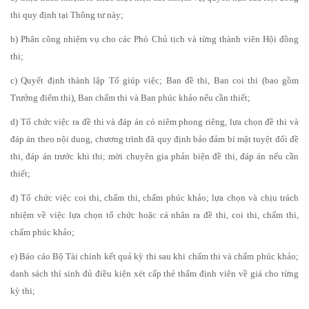
thi quy định tại Thông tư này;
b) Phân công nhiệm vụ cho các Phó Chủ tịch và từng thành viên Hội đồng
thi;
c) Quyết định thành lập Tổ giúp việc; Ban đề thi, Ban coi thi (bao gồm
Trưởng điểm thi), Ban chấm thi và Ban phúc khảo nếu cần thiết;
d) Tổ chức việc ra đề thi và đáp án có niêm phong riêng, lựa chọn đề thi và
đáp án theo nội dung, chương trình đã quy định bảo đảm bí mật tuyệt đối đề
thi, đáp án trước khi thi; mời chuyên gia phản biện đề thi, đáp án nếu cần
thiết;
đ) Tổ chức việc coi thi, chấm thi, chấm phúc khảo; lựa chọn và chịu trách
nhiệm về việc lựa chọn tổ chức hoặc cá nhân ra đề thi, coi thi, chấm thi,
chấm phúc khảo;
e) Báo cáo Bộ Tài chính kết quả kỳ thi sau khi chấm thi và chấm phúc khảo;
danh sách thí sinh đủ điều kiện xét cấp thẻ thẩm định viên về giá cho từng
kỳ thi;