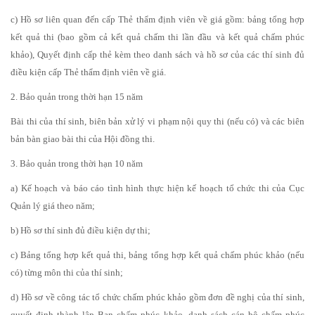
c) Hồ sơ liên quan đến cấp Thẻ thẩm định viên về giá gồm: bảng tổng hợp
kết quả thi (bao gồm cả kết quả chấm thi lần đầu và kết quả chấm phúc
khảo), Quyết định cấp thẻ kèm theo danh sách và hồ sơ của các thí sinh đủ
điều kiện cấp Thẻ thẩm định viên về giá.
2. Bảo quản trong thời hạn 15 năm
Bài thi của thí sinh, biên bản xử lý vi phạm nội quy thi (nếu có) và các biên
bản bàn giao bài thi của Hội đồng thi.
3. Bảo quản trong thời hạn 10 năm
a) Kế hoạch và báo cáo tình hình thực hiện kế hoạch tổ chức thi của Cục
Quản lý giá theo năm;
b) Hồ sơ thí sinh đủ điều kiện dự thi;
c) Bảng tổng hợp kết quả thi, bảng tổng hợp kết quả chấm phúc khảo (nếu
có) từng môn thi của thí sinh;
d) Hồ sơ về công tác tổ chức chấm phúc khảo gồm đơn đề nghị của thí sinh,
quyết định thành lập Ban chấm phúc khảo, danh sách cán bộ chấm phúc