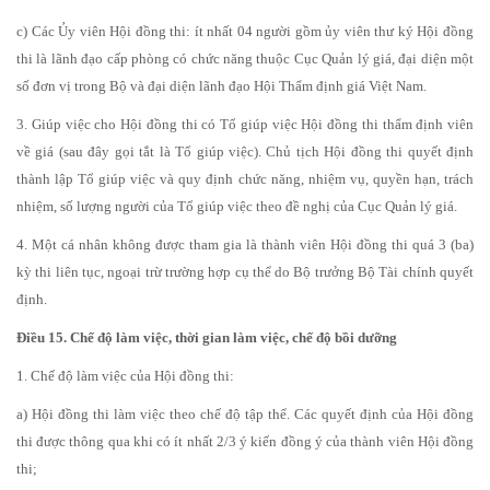
c) Các Ủy viên Hội đồng thi: ít nhất 04 người gồm ủy viên thư ký Hội đồng
thi là lãnh đạo cấp phòng có chức năng thuộc Cục Quản lý giá, đại diện một
số đơn vị trong Bộ và đại diện lãnh đạo Hội Thẩm định giá Việt Nam.
3. Giúp việc cho Hội đồng thi có Tổ giúp việc Hội đồng thi thẩm định viên
về giá (sau đây gọi tắt là Tổ giúp việc). Chủ tịch Hội đồng thi quyết định
thành lập Tổ giúp việc và quy định chức năng, nhiệm vụ, quyền hạn, trách
nhiệm, số lượng người của Tổ giúp việc theo đề nghị của Cục Quản lý giá.
4. Một cá nhân không được tham gia là thành viên Hội đồng thi quá 3 (ba)
kỳ thi liên tục, ngoại trừ trường hợp cụ thể do Bộ trưởng Bộ Tài chính quyết
định.
Điều 15. Chế độ làm việc, thời gian làm việc, chế độ bồi dưỡng
1. Chế độ làm việc của Hội đồng thi:
a) Hội đồng thi làm việc theo chế độ tập thể. Các quyết định của Hội đồng
thi được thông qua khi có ít nhất 2/3 ý kiến đồng ý của thành viên Hội đồng
thi;