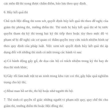
các môn đã thi xong được chấm điểm, bảo lưu theo quy định.
6. Hủy kết quả thi
Chủ tịch Hội đồng thi xem xét, quyết định hủy kết quả thi theo đề nghị của
giám thị phòng thi, trưởng điểm thi. Thí sinh bị hủy kết quả thi sẽ bị tước
quyền tham dự kỳ thi trong hai kỳ thi tiếp theo hoặc tùy theo mức độ vi
phạm sẽ bị đề nghị các cơ quan có thẩm quyền truy cứu trách nhiệm hình sự
theo quy định của pháp luật. Việc xem xét quyết định hủy kết quả thi áp
dụng đối với những thí sinh có một trong các hành vi sau:
a) Có hành động gây gổ, đe dọa cán bộ có trách nhiệm trong kỳ thi hay đe
dọa thí sinh khác;
b) Gây rối làm mất trật tự an ninh trong khu vực coi thi, gây hậu quả nghiêm
trọng cho kỳ thi;
c) Khai man hồ sơ thi, thi hộ hoặc nhờ người thi hộ.
7. Thí sinh có quyền tố giác những người vi phạm nội quy, quy chế thi cho
giám thị, trưởng điểm thi hoặc Hội đồng thi.