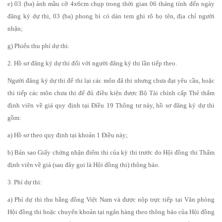
e) 03 (ba) ảnh mầu cỡ 4x6cm chụp trong thời gian 06 tháng tính đến ngày
đăng ký dự thi, 03 (ba) phong bì có dán tem ghi rõ họ tên, địa chỉ người
nhận;
g) Phiếu thu phí dự thi.
2. Hồ sơ đăng ký dự thi đối với người đăng ký thi lần tiếp theo.
Người đăng ký dự thi để thi lại các môn đã thi nhưng chưa đạt yêu cầu, hoặc
thi tiếp các môn chưa thi để đủ điều kiện được Bộ Tài chính cấp Thẻ thẩm
định viên về giá quy định tại Điều 19 Thông tư này, hồ sơ đăng ký dự thi
gồm:
a) Hồ sơ theo quy định tại khoản 1 Điều này;
b) Bản sao Giấy chứng nhận điểm thi của kỳ thi trước do Hội đồng thi Thẩm
định viên về giá (sau đây gọi là Hội đồng thi) thông báo.
3. Phí dự thi:
a) Phí dự thi thu bằng đồng Việt Nam và được nộp trực tiếp tại Văn phòng
Hội đồng thi hoặc chuyển khoản tại ngân hàng theo thông báo của Hội đồng