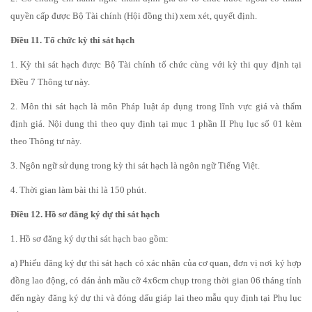
quyền cấp được Bộ Tài chính (Hội đồng thi) xem xét, quyết định.
Điều 11. Tổ chức kỳ thi sát hạch
1. Kỳ thi sát hạch được Bộ Tài chính tổ chức cùng với kỳ thi quy định tại
Điều 7 Thông tư này.
2. Môn thi sát hạch là môn Pháp luật áp dụng trong lĩnh vực giá và thẩm
định giá. Nội dung thi theo quy định tại mục 1 phần II Phụ lục số 01 kèm
theo Thông tư này.
3. Ngôn ngữ sử dụng trong kỳ thi sát hạch là ngôn ngữ Tiếng Việt.
4. Thời gian làm bài thi là 150 phút.
Điều 12. Hồ sơ đăng ký dự thi sát hạch
1. Hồ sơ đăng ký dự thi sát hạch bao gồm:
a) Phiếu đăng ký dự thi sát hạch có xác nhận của cơ quan, đơn vị nơi ký hợp
đồng lao động, có dán ảnh mầu cỡ 4x6cm chụp trong thời gian 06 tháng tính
đến ngày đăng ký dự thi và đóng dấu giáp lai theo mẫu quy định tại Phụ lục