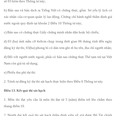
số 03 kèm theo Thông tư này;
b) Bản sao và bản dịch ra Tiếng Việt có chứng thực, gồm: Sơ yếu lý lịch có
xác nhận của cơ quan quản lý lao động; Chứng chỉ hành nghề thẩm định giá
nước ngoài quy định tại khoản 2 Điều 10 Thông tư này;
c) Bản sao có chứng thực Giấy chứng minh nhân dân hoặc hộ chiếu;
d) 03 (ba) ảnh mầu cỡ 4x6cm chụp trong thời gian 06 tháng tính đến ngày
đăng ký dự thi, 03(ba) phong bì có dán tem ghi rõ họ tên, địa chỉ người nhận;
đ) Đối với người nước ngoài, phải có bản sao chứng thực Thẻ tạm trú tại Việt
Nam còn giá trị sử dụng;
e) Phiếu thu phí dự thi.
2. Trình tự đăng ký dự thi sát hạch thực hiện theo Điều 6 Thông tư này.
Điều 13. Kết quả thi sát hạch
1. Môn thi đạt yêu cầu là môn thi đạt từ 5 (năm) điểm trở lên chấm theo
thang điểm 10.
2. Người đạt kết quả thi sát hạch thẩm định viên về giá được Bộ Tài chính