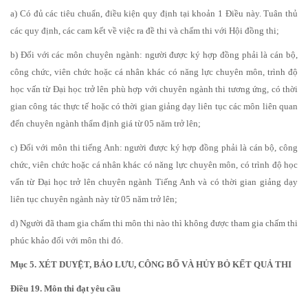
a) Có đủ các tiêu chuẩn, điều kiện quy định tại khoản 1 Điều này. Tuân thủ
các quy định, các cam kết về việc ra đề thi và chấm thi với Hội đồng thi;
b) Đối với các môn chuyên ngành: người được ký hợp đồng phải là cán bộ,
công chức, viên chức hoặc cá nhân khác có năng lực chuyên môn, trình độ
học vấn từ Đại học trở lên phù hợp với chuyên ngành thi tương ứng, có thời
gian công tác thực tế hoặc có thời gian giảng dạy liên tục các môn liên quan
đến chuyên ngành thẩm định giá từ 05 năm trở lên;
c) Đối với môn thi tiếng Anh: người được ký hợp đồng phải là cán bộ, công
chức, viên chức hoặc cá nhân khác có năng lực chuyên môn, có trình độ học
vấn từ Đại học trở lên chuyên ngành Tiếng Anh và có thời gian giảng dạy
liên tục chuyên ngành này từ 05 năm trở lên;
d) Người đã tham gia chấm thi môn thi nào thì không được tham gia chấm thi
phúc khảo đối với môn thi đó.
Mục 5. XÉT DUYỆT, BẢO LƯU, CÔNG BỐ VÀ HỦY BỎ KẾT QUẢ THI
Điều 19. Môn thi đạt yêu cầu