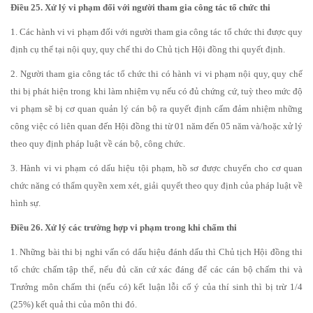
Điều 25. Xử lý vi phạm đối với người tham gia công tác tổ chức thi
1. Các hành vi vi phạm đối với người tham gia công tác tổ chức thi được quy
định cụ thể tại nội quy, quy chế thi do Chủ tịch Hội đồng thi quyết định.
2. Người tham gia công tác tổ chức thi có hành vi vi phạm nội quy, quy chế
thi bị phát hiện trong khi làm nhiệm vụ nếu có đủ chứng cứ, tuỳ theo mức độ
vi phạm sẽ bị cơ quan quản lý cán bộ ra quyết định cấm đảm nhiệm những
công việc có liên quan đến Hội đồng thi từ 01 năm đến 05 năm và/hoặc xử lý
theo quy định pháp luật về cán bộ, công chức.
3. Hành vi vi phạm có dấu hiệu tội phạm, hồ sơ được chuyển cho cơ quan
chức năng có thẩm quyền xem xét, giải quyết theo quy định của pháp luật về
hình sự.
Điều 26. Xử lý các trường hợp vi phạm trong khi chấm thi
1. Những bài thi bị nghi vấn có dấu hiệu đánh dấu thì Chủ tịch Hội đồng thi
tổ chức chấm tập thể, nếu đủ căn cứ xác đáng để các cán bộ chấm thi và
Trưởng môn chấm thi (nếu có) kết luận lỗi cố ý của thí sinh thì bị trừ 1/4
(25%) kết quả thi của môn thi đó.