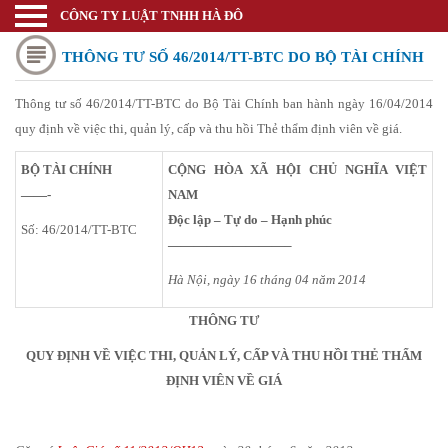
CÔNG TY LUẬT TNHH HÀ ĐÔ
Luật sư
THÔNG TƯ SỐ 46/2014/TT-BTC DO BỘ TÀI CHÍNH
Trang chủ
Thương mại quốc tế
Thông tư số 46/2014/TT-BTC do Bộ Tài Chính ban hành ngày 16/04/2014
BAN HÀNH NGÀY 16/04/2014 QUY ĐỊNH VỀ VIỆC
quy định về việc thi, quản lý, cấp và thu hồi Thẻ thẩm định viên về giá.
Thành lập doanh nghiệp
THI, QUẢN LÝ, CẤP VÀ THU HỒI THẺ THẨM
BỘ TÀI CHÍNH
CỘNG HÒA XÃ HỘI CHỦ NGHĨA VIỆT
Thay đổi đăng ký kinh doanh
——-
NAM
ĐỊNH VIÊN VỀ GIÁ.
Bảo hộ nhãn hiệu
Độc lập – Tự do – Hạnh phúc
Số: 46/2014/TT-BTC
—————————–
Bảo hộ kiểu dáng sáng chế
Hà Nội, ngày 16 tháng 04 năm 2014
Bảo hộ bản quyền tác giả
THÔNG TƯ
Giấy phép Công thương
QUY ĐỊNH VỀ VIỆC THI, QUẢN LÝ, CẤP VÀ THU HỒI THẺ THẨM
Giấy phép Y tế - Văn Hóa
ĐỊNH VIÊN VỀ GIÁ
Thư viện pháp luật