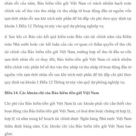
nhàn rỗi của năm, Bảo hiểm tiền gửi Việt Nam có trách nhiệm hạch toán
chính xác số thu vào thu nhập và thu nhập từ hoạt động đầu tư nguồn vốn
tạm thời nhàn rỗi sau khi trích một phần để bù đắp chi phí theo quy định tại
khoản 1 Điều 12 Thông tư này vào quỹ dự phòng nghiệp vụ.
4. Sau khi có Báo cáo kết quả kiểm toán Báo cáo tài chính năm của Kiểm
toán Nhà nước hoặc các kết luận của các cơ quan có thẩm quyền về thu chi
tài chính của Bảo hiểm tiền gửi Việt Nam, trường hợp số thu từ đầu tư vốn
tạm thời nhàn rỗi có thay đổi, Bảo hiểm tiền gửi Việt Nam có trách nhiệm
điều chỉnh việc phân bổ số thu vào thu nhập và thu nhập từ hoạt động đầu tư
nguồn vốn tạm thời nhàn rỗi sau khi trích một phần để bù đắp chi phí theo
quy định tại khoản 1 Điều 12 Thông tư này vào quỹ dự phòng nghiệp vụ.
Điều 14. Các khoản chi của Bảo hiểm tiền gửi Việt Nam
Chi phí của Bảo hiểm tiền gửi Việt Nam là các khoản phải chi cần thiết cho
hoạt động của Bảo hiểm tiền gửi Việt Nam, có hoá đơn hoặc chứng từ hợp lý,
hợp lệ và nằm trong kế hoạch tài chính được Ngân hàng Nhà nước Việt Nam
thẩm định hàng năm. Các khoản chi của Bảo hiểm tiền gửi Việt Nam bao
gồm: