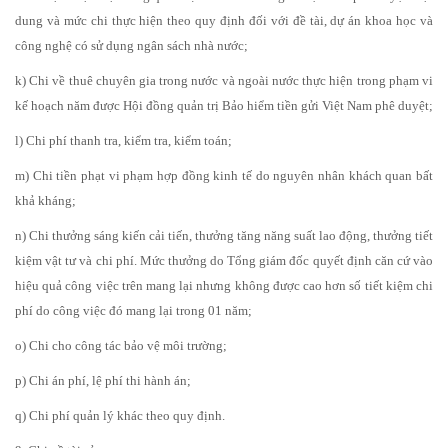
dung và mức chi thực hiện theo quy định đối với đề tài, dự án khoa học và
công nghệ có sử dụng ngân sách nhà nước;
k) Chi về thuê chuyên gia trong nước và ngoài nước thực hiện trong phạm vi
kế hoạch năm được Hội đồng quản trị Bảo hiểm tiền gửi Việt Nam phê duyệt;
l) Chi phí thanh tra, kiểm tra, kiểm toán;
m) Chi tiền phạt vi phạm hợp đồng kinh tế do nguyên nhân khách quan bất
khả kháng;
n) Chi thưởng sáng kiến cải tiến, thưởng tăng năng suất lao động, thưởng tiết
kiệm vật tư và chi phí. Mức thưởng do Tổng giám đốc quyết định căn cứ vào
hiệu quả công việc trên mang lại nhưng không được cao hơn số tiết kiệm chi
phí do công việc đó mang lại trong 01 năm;
o) Chi cho công tác bảo vệ môi trường;
p) Chi án phí, lệ phí thi hành án;
q) Chi phí quản lý khác theo quy định.