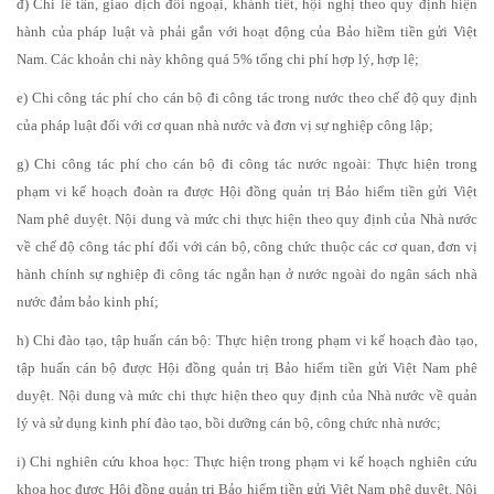
đ) Chi lễ tân, giao dịch đối ngoại, khánh tiết, hội nghị theo quy định hiện
hành của pháp luật và phải gắn với hoạt động của Bảo hiềm tiền gửi Việt
Nam. Các khoản chi này không quá 5% tổng chi phí hợp lý, hợp lệ;
e) Chi công tác phí cho cán bộ đi công tác trong nước theo chế độ quy định
của pháp luật đối với cơ quan nhà nước và đơn vị sự nghiệp công lập;
g) Chi công tác phí cho cán bộ đi công tác nước ngoài: Thực hiện trong
phạm vi kế hoạch đoàn ra được Hội đồng quản trị Bảo hiểm tiền gửi Việt
Nam phê duyệt. Nội dung và mức chi thực hiện theo quy định của Nhà nước
về chế độ công tác phí đối với cán bộ, công chức thuộc các cơ quan, đơn vị
hành chính sự nghiệp đi công tác ngắn hạn ở nước ngoài do ngân sách nhà
nước đảm bảo kinh phí;
h) Chi đào tạo, tập huấn cán bộ: Thực hiện trong phạm vi kế hoạch đào tạo,
tập huấn cán bộ được Hội đồng quản trị Bảo hiểm tiền gửi Việt Nam phê
duyệt. Nội dung và mức chi thực hiện theo quy định của Nhà nước về quản
lý và sử dụng kinh phí đào tạo, bồi dưỡng cán bộ, công chức nhà nước;
i) Chi nghiên cứu khoa học: Thực hiện trong phạm vi kế hoạch nghiên cứu
khoa học được Hội đồng quản trị Bảo hiểm tiền gửi Việt Nam phê duyệt. Nội