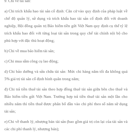
9. Chi về tài sản:
a) Chi trích khấu hao tài sản cố định: Căn cứ vào quy định của pháp luật về
chế độ quản lý, sử dụng và trích khấu hao tài sản cố định đối với doanh
nghiệp, Hội đồng quản trị Bảo hiểm tiền gửi Việt Nam quy định cụ thể tỷ lệ
trích khấu hao đối với từng loại tài sản trong quy chế tài chính nội bộ cho
phù hợp với đặc thù hoạt động;
b) Chi về mua bảo hiểm tài sản;
c) Chi mua sắm công cụ lao động;
d) Chi bảo dưỡng và sửa chữa tài sản: Mức chi hàng năm tối đa không quá
5% giá trị tài sản cố định bình quân trong năm;
đ) Chi trả tiền thuê tài sản theo hợp đồng thuê tài sản giữa bên cho thuê và
Bảo hiểm tiền gửi Việt Nam. Trường hợp trả tiền thuê tài sản một lần cho
nhiều năm thì tiền thuê được phân bổ dần vào chi phí theo số năm sử dụng
tài sản;
e) Chi về thanh lý, nhượng bán tài sản (bao gồm giá trị còn lại của tài sản và
các chi phí thanh lý, nhượng bán);