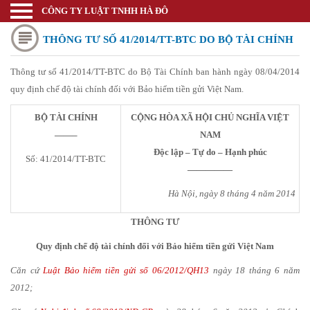
CÔNG TY LUẬT TNHH HÀ ĐÔ
Luật sư
THÔNG TƯ SỐ 41/2014/TT-BTC DO BỘ TÀI CHÍNH
Trang chủ
Thương mại quốc tế
Thông tư số 41/2014/TT-BTC do Bộ Tài Chính ban hành ngày 08/04/2014
BAN HÀNH NGÀY 08/04/2014 QUY ĐỊNH CHẾ ĐỘ
quy định chế độ tài chính đối với Bảo hiểm tiền gửi Việt Nam.
Thành lập doanh nghiệp
TÀI CHÍNH ĐỐI VỚI BẢO HIỂM TIỀN GỬI VIỆT
BỘ TÀI CHÍNH
CỘNG HÒA XÃ HỘI CHỦ NGHĨA VIỆT
Thay đổi đăng ký kinh doanh
——–
NAM
NAM.
Bảo hộ nhãn hiệu
Độc lập – Tự do – Hạnh phúc
Số: 41/2014/TT-BTC
—————
Bảo hộ kiểu dáng sáng chế
Hà Nội, ngày 8 tháng 4 năm 2014
Bảo hộ bản quyền tác giả
THÔNG TƯ
Giấy phép Công thương
Quy định chế độ tài chính đối với Bảo hiểm tiền gửi Việt Nam
Giấy phép Y tế - Văn Hóa
Căn cứ
Luật Bảo hiểm tiền gửi số 06/2012/QH13
ngày 18 tháng 6 năm
2012;
Thư viện pháp luật