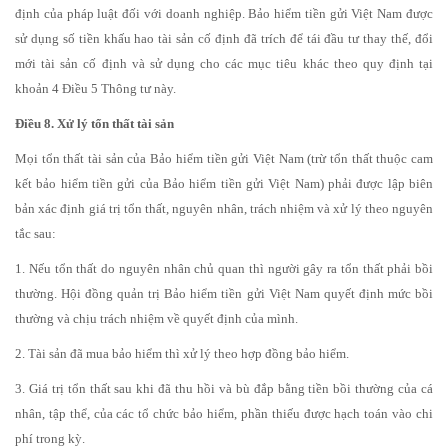
định của pháp luật đối với doanh nghiệp. Bảo hiểm tiền gửi Việt Nam được
sử dụng số tiền khấu hao tài sản cố định đã trích để tái đầu tư thay thế, đổi
mới tài sản cố định và sử dụng cho các mục tiêu khác theo quy định tại
khoản 4 Điều 5 Thông tư này.
Điều 8. Xử lý tổn thất tài sản
Mọi tổn thất tài sản của Bảo hiểm tiền gửi Việt Nam (trừ tổn thất thuộc cam
kết bảo hiểm tiền gửi của Bảo hiểm tiền gửi Việt Nam) phải được lập biên
bản xác định giá trị tổn thất, nguyên nhân, trách nhiệm và xử lý theo nguyên
tắc sau:
1. Nếu tổn thất do nguyên nhân chủ quan thì người gây ra tổn thất phải bồi
thường. Hội đồng quản trị Bảo hiểm tiền gửi Việt Nam quyết định mức bồi
thường và chịu trách nhiệm về quyết định của mình.
2. Tài sản đã mua bảo hiểm thì xử lý theo hợp đồng bảo hiểm.
3. Giá trị tổn thất sau khi đã thu hồi và bù đắp bằng tiền bồi thường của cá
nhân, tập thể, của các tổ chức bảo hiểm, phần thiếu được hạch toán vào chi
phí trong kỳ.