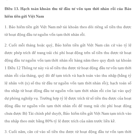
Điều 13. Hạch toán khoản thu từ đầu tư vốn tạm thời nhàn rỗi của Bảo
hiểm tiền gửi Việt Nam
1. Bảo hiểm tiền gửi Việt Nam mở tài khoản theo dõi riêng số tiền thu được
từ hoạt động đầu tư nguồn vốn tạm thời nhàn rỗi.
2. Cuối mỗi tháng hoặc quý, Bảo hiểm tiền gửi Việt Nam căn cứ vào tỷ lệ
được phép trích để trang trải chi phí hoạt động trên số tiền thu được từ hoạt
động đầu tư nguồn vốn tạm thời nhàn rỗi hàng năm theo quy định tại khoản
1 Điều 12 Thông tư này và số tiền thu được từ hoạt động đầu tư vốn tạm thời
nhàn rỗi của tháng, quý đó để tạm trích và hạch toán vào thu nhập (bằng tỷ
lệ nhân với (x) số thu từ đầu tư nguồn vốn tạm thời nhàn rỗi); hạch toán số
thu nhập từ hoạt động đầu tư nguồn vốn tạm thời nhàn rỗi còn lại vào quỹ
dự phòng nghiệp vụ. Trường hợp tỷ lệ được trích từ số tiền thu được của hoạt
động đầu tư nguồn vốn tạm thời nhàn rỗi để trang trải chi phí hoạt động
chưa được Bộ Tài chính phê duyệt, Bảo hiểm tiền gửi Việt Nam tạm trích vào
thu nhập theo mức bằng 80% tỷ lệ được trích của năm trước liền kề.
3. Cuối năm, căn cứ vào số tiền thu được từ hoạt động đầu tư vốn tạm thời