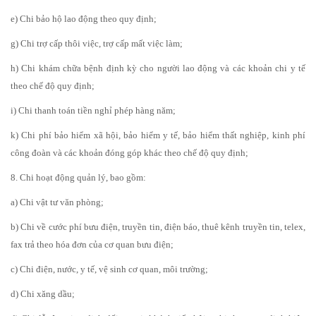
e) Chi bảo hộ lao động theo quy định;
g) Chi trợ cấp thôi việc, trợ cấp mất việc làm;
h) Chi khám chữa bệnh định kỳ cho người lao động và các khoản chi y tế
theo chế độ quy định;
i) Chi thanh toán tiền nghỉ phép hàng năm;
k) Chi phí bảo hiểm xã hội, bảo hiểm y tế, bảo hiểm thất nghiệp, kinh phí
công đoàn và các khoản đóng góp khác theo chế độ quy định;
8. Chi hoạt động quản lý, bao gồm:
a) Chi vật tư văn phòng;
b) Chi về cước phí bưu điện, truyền tin, điện báo, thuê kênh truyền tin, telex,
fax trả theo hóa đơn của cơ quan bưu điện;
c) Chi điện, nước, y tế, vệ sinh cơ quan, môi trường;
d) Chi xăng dầu;