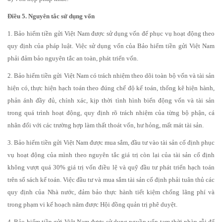
Điều 5. Nguyên tắc sử dụng vốn
1. Bảo hiểm tiền gửi Việt Nam được sử dụng vốn để phục vụ hoạt động theo
quy định của pháp luật. Việc sử dụng vốn của Bảo hiểm tiền gửi Việt Nam
phải đảm bảo nguyên tắc an toàn, phát triển vốn.
2. Bảo hiểm tiền gửi Việt Nam có trách nhiệm theo dõi toàn bộ vốn và tài sản
hiện có, thực hiện hạch toán theo đúng chế độ kế toán, thống kê hiện hành,
phản ánh đầy đủ, chính xác, kịp thời tình hình biến động vốn và tài sản
trong quá trình hoạt động, quy định rõ trách nhiệm của từng bộ phận, cá
nhân đối với các trường hợp làm thất thoát vốn, hư hỏng, mất mát tài sản.
3. Bảo hiểm tiền gửi Việt Nam được mua sắm, đầu tư vào tài sản cố định phục
vụ hoạt động của mình theo nguyên tắc giá trị còn lại của tài sản cố định
không vượt quá 30% giá trị vốn điều lệ và quỹ đầu tư phát triển hạch toán
trên sổ sách kế toán. Việc đầu tư và mua sắm tài sản cố định phải tuân thủ các
quy định của Nhà nước, đảm bảo thực hành tiết kiệm chống lãng phí và
trong phạm vi kế hoạch năm được Hội đồng quản trị phê duyệt.
4. Bảo hiểm tiền gửi Việt Nam đ­ược sử dụng nguồn vốn tạm thời nhàn rỗi để