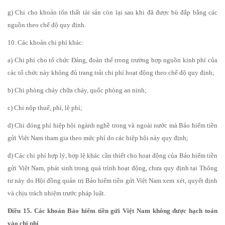
g) Chi cho khoản tổn thất tài sản còn lại sau khi đã được bù đắp bằng các
nguồn theo chế độ quy định.
10. Các khoản chi phí khác:
a) Chi phí cho tổ chức Đảng, đoàn thể trong trường hợp nguồn kinh phí của
các tổ chức này không đủ trang trải chi phí hoạt động theo chế độ quy định;
b) Chi phòng cháy chữa cháy, quốc phòng an ninh;
c) Chi nộp thuế, phí, lệ phí;
d) Chi đóng phí hiệp hội ngành nghề trong và ngoài nước mà Bảo hiểm tiền
gửi Việt Nam tham gia theo mức phí do các hiệp hội này quy định;
đ) Các chi phí hợp lý, hợp lệ khác cần thiết cho hoạt động của Bảo hiểm tiền
gửi Việt Nam, phát sinh trong quá trình hoạt động, chưa quy định tại Thông
tư này do Hội đồng quản trị Bảo hiểm tiền gửi Việt Nam xem xét, quyết định
và chịu trách nhiệm trước pháp luật.
Điều 15. Các khoản Bảo hiểm tiền gửi Việt Nam không được hạch toán
vào chi phí