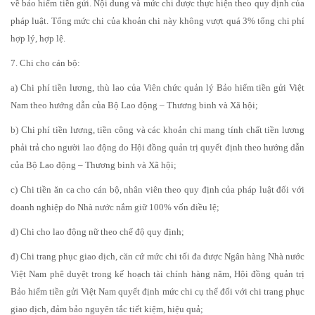
về bảo hiểm tiền gửi. Nội dung và mức chi được thực hiện theo quy định của
pháp luật. Tổng mức chi của khoản chi này không vượt quá 3% tổng chi phí
hợp lý, hợp lệ.
7. Chi cho cán bộ:
a) Chi phí tiền lương, thù lao của Viên chức quản lý Bảo hiểm tiền gửi Việt
Nam theo hướng dẫn của Bộ Lao động – Thương binh và Xã hội;
b) Chi phí tiền lương, tiền công và các khoản chi mang tính chất tiền lương
phải trả cho người lao động do Hội đồng quản trị quyết định theo hướng dẫn
của Bộ Lao động – Thương binh và Xã hội;
c) Chi tiền ăn ca cho cán bộ, nhân viên theo quy định của pháp luật đối với
doanh nghiệp do Nhà nước nắm giữ 100% vốn điều lệ;
d) Chi cho lao động nữ theo chế độ quy định;
đ) Chi trang phục giao dịch, căn cứ mức chi tối đa được Ngân hàng Nhà nước
Việt Nam phê duyệt trong kế hoạch tài chính hàng năm, Hội đồng quản trị
Bảo hiểm tiền gửi Việt Nam quyết định mức chi cụ thể đối với chi trang phục
giao dịch, đảm bảo nguyên tắc tiết kiệm, hiệu quả;