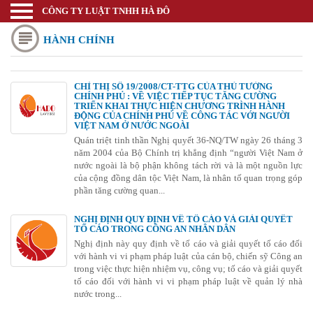
CÔNG TY LUẬT TNHH HÀ ĐÔ
Luật sư
HÀNH CHÍNH
Trang chủ
Thương mại quốc tế
CHỈ THỊ SỐ 19/2008/CT-TTG CỦA THỦ TƯỚNG
CHÍNH PHỦ : VỀ VIỆC TIẾP TỤC TĂNG CƯỜNG
Thành lập doanh nghiệp
TRIỂN KHAI THỰC HIỆN CHƯƠNG TRÌNH HÀNH
ĐỘNG CỦA CHÍNH PHỦ VỀ CÔNG TÁC VỚI NGƯỜI
Thay đổi đăng ký kinh doanh
VIỆT NAM Ở NƯỚC NGOÀI
Quán triệt tinh thần Nghị quyết 36-NQ/TW ngày 26 tháng 3
năm 2004 của Bộ Chính trị khẳng định “người Việt Nam ở
Bảo hộ nhãn hiệu
nước ngoài là bộ phận không tách rời và là một nguồn lực
của cộng đồng dân tộc Việt Nam, là nhân tố quan trọng góp
Bảo hộ kiểu dáng sáng chế
phần tăng cường quan...
Bảo hộ bản quyền tác giả
NGHỊ ĐỊNH QUY ĐỊNH VỀ TỐ CÁO VÀ GIẢI QUYẾT
TỐ CÁO TRONG CÔNG AN NHÂN DÂN
Giấy phép Công thương
Nghị định này quy định về tố cáo và giải quyết tố cáo đối
với hành vi vi phạm pháp luật của cán bộ, chiến sỹ Công an
Giấy phép Y tế - Văn Hóa
trong việc thực hiện nhiệm vụ, công vụ; tố cáo và giải quyết
tố cáo đối với hành vi vi phạm pháp luật về quản lý nhà
Thư viện pháp luật
nước trong...