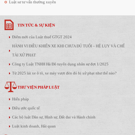
Luật sư tư vấn thường xuyên
TIN TỨC & SỰ KIỆN
Điểm mới của Luật thuế GTGT 2024
HÀNH VI ĐIỀU KHIỂN XE KHI CHƯA ĐỦ TUỔI – HỆ LỤY VÀ CHẾ
TÀI XỬ PHẠT
Công ty Luật TNHH Hà Đô tuyển dụng nhân sự đợt 1/2025
Từ 2025 lái xe ô tô, xe máy vượt đèn đỏ bị xử phạt như thế nào?
THƯ VIỆN PHÁP LUẬT
Hiến pháp
Điều ước quốc tế
Các bộ luật Dân sự, Hình sự, Đất đai và Hành chính
Luật kinh doanh, Hải quan