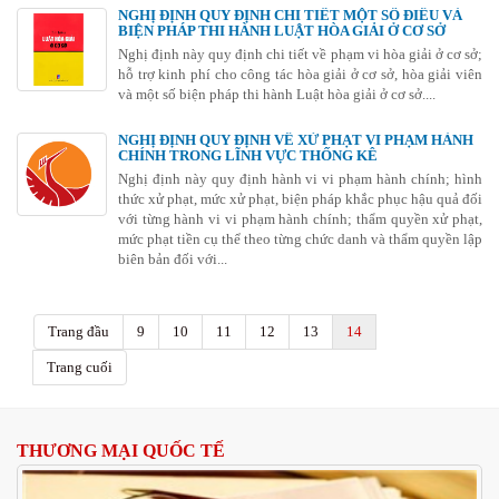
NGHỊ ĐỊNH QUY ĐỊNH CHI TIẾT MỘT SỐ ĐIỀU VÀ
BIỆN PHÁP THI HÀNH LUẬT HÒA GIẢI Ở CƠ SỞ
Nghị định này quy định chi tiết về phạm vi hòa giải ở cơ sở;
hỗ trợ kinh phí cho công tác hòa giải ở cơ sở, hòa giải viên
và một số biện pháp thi hành Luật hòa giải ở cơ sở....
NGHỊ ĐỊNH QUY ĐỊNH VỀ XỬ PHẠT VI PHẠM HÀNH
CHÍNH TRONG LĨNH VỰC THỐNG KÊ
Nghị định này quy định hành vi vi phạm hành chính; hình
thức xử phạt, mức xử phạt, biện pháp khắc phục hậu quả đối
với từng hành vi vi phạm hành chính; thẩm quyền xử phạt,
mức phạt tiền cụ thể theo từng chức danh và thẩm quyền lập
biên bản đối với...
Trang đầu
9
10
11
12
13
14
Trang cuối
THƯƠNG MẠI QUỐC TẾ